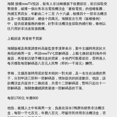
海關 接獲nowTV投訴，疑有人非法轉播旗下收費節目，前日採取突
擊搜查，破獲一個出售非法電視機頂盒「麥格電視」的侵權集團，
拘捕五男四女，年齡由二十二至 六十六歲，檢獲四十一部非法機頂
盒及一批電腦器材，總值十四萬元。海關首次引用《版權條例》
中，提供規避服務的條例，針對非法機頂盒採取拘捕行動，條例以
往只用於非法改裝遊戲機。
上載頻道 再發射予買家
海關版權及商業調查科高級監督李漢華表示，案中主腦聘用居於大
角咀的兩男一女，申請nowTV七部解碼器，上載七條頻道到海外伺
服器，再發射訊號予機頂盒的買家，令他們可觀看節目，受聘港人
每月獲取每部解碼器八百元人民幣（即約一千港元）酬勞。
李稱，主腦其後聘用居於梨木樹的一對夫婦，及一名住在油塘的男
子，分別申請三部和一部解碼器，增加提供的頻道數目。他說，該
款機頂盒共提供十二條頻道，共需十二部解碼器，暫時只起出十一
部解碼器，海關會繼續調查最後一部解碼器的下落。
每部1700元 年費800
他指，被捕人士中有兩男一女，負責在深水鴨寮街銷售非法機頂
盒，每部一千七百元，年費八百元，呼籲市民停用非法機頂盒，否