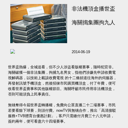
非法機頂盒播世盃
海關搗集團拘九人
2014-06-19
世界盃熱爆，全城追看，但不少人涉盜看版權賽事，隨時犯官非。
海關破獲一個非法集團，拘捕九名男女，指他們涉嫌先申請收費電
視解碼器，以技術上載該收費電視 的十二條頻道往海外的伺服器，
再發射訊號予機頂盒，然後招徠市民購買機頂盒，付了年費，便可
收看世界盃賽事和其他版權節目。海關呼籲市民停用非法機頂盒，
否則可能須負上民事責任。
無铫奪得今屆世界盃轉播權，免費向公眾直播二十二場賽事，市民
若要看餘下球賽，則須付費。nowTV與無铫合作，推出「高清接駁
服務+TVB體育台優惠計劃」，客戶只需繳付月費三十八元申請，
簽約兩年，便可看盡六十四場賽事。